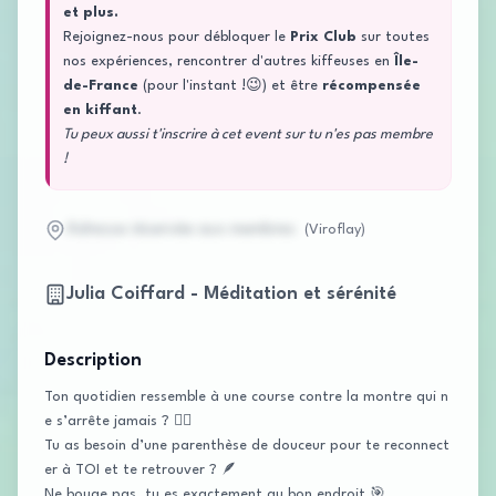
et plus.
Rejoignez-nous pour débloquer le
Prix Club
sur toutes
nos expériences, rencontrer d'autres kiffeuses en
Île-
de-France
(pour l'instant !😉) et être
récompensée
en kiffant
.
Tu peux aussi t'inscrire à cet event sur tu n'es pas membre
!
Adresse réservée aux membres
(
Viroflay
)
Julia Coiffard - Méditation et sérénité
Description
Ton quotidien ressemble à une course contre la montre qui n
e s’arrête jamais ? 🏃‍♀️
Tu as besoin d’une parenthèse de douceur pour te reconnect
er à TOI et te retrouver ? 🪶
Ne bouge pas, tu es exactement au bon endroit 🎯