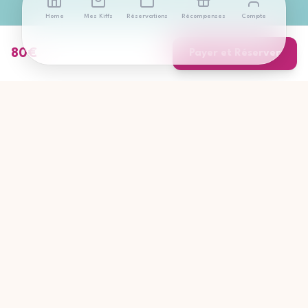
Home
Mes Kiffs
Réservations
Récompenses
Compte
80
€
Payer et Réserver
Catégories populaires
Recherches fréquentes
Bien-être et relaxation
Masterclass
Gastronomie
Atelier DIY
Culture et divertissement
Soirée