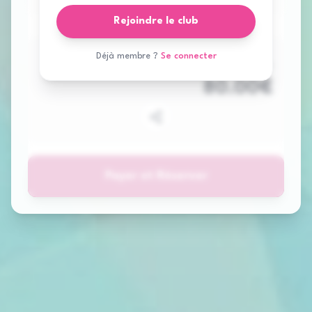
Rejoindre le club
Déjà membre ?
Se connecter
Total à payer
80.00
€
Payer et Réserver