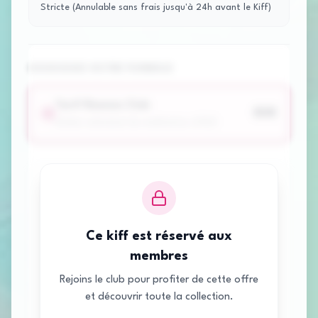
Stricte (Annulable sans frais jusqu'à 24h avant le Kiff)
CHOISISSEZ VOTRE FORMULE
Tarif Nowme Club
80
€
Atelier individuel de méditation d'1h15
Détails du paiement
Prix Standard / Non-Membre
80
€
Ce kiff est réservé aux
membres
80
€
Total à payer
Rejoins le club pour profiter de cette offre
et découvrir toute la collection.
Paiement sécurisé