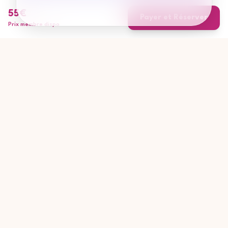
55
€
Payer et Réserver
Prix membre dispo
Catégories populaires
Recherches fréquentes
Bien-être et relaxation
Masterclass
Gastronomie
Atelier DIY
Culture et divertissement
Soirée
Loisirs et créativité
Brunch