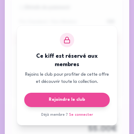
Détails du paiement
Prix Standard / Non-Membre
55
€
Prix des kiffeuses du club Nowme
50
€
Ce kiff est réservé aux
55
€
Total à
membres
Économisez
5.00
€ en devenant
payer
membre !
Rejoins le club pour profiter de cette offre
et découvrir toute la collection.
Paiement sécurisé
Rejoindre le club
Déjà membre ?
Se connecter
Total à payer
55.00
€