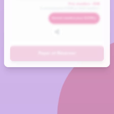
Prix membre :
50
€
Tu économiserais
5.00
€ en étant membre !
Devenir membre pour 12,99€
Payer et Réserver