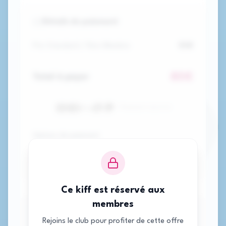
Détails du paiement
Prix Standard / Non-Membre
80
€
80
€
Total à payer
Paiement sécurisé
Options de paiement
Comptant
2x
Ce kiff est réservé aux
membres
1. Sélectionnez votre zone
Rejoins le club pour profiter de cette offre