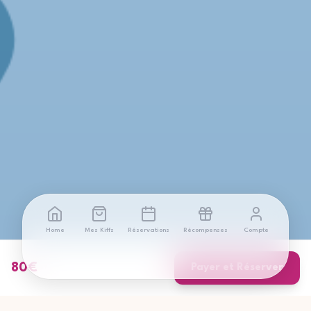
Home
Mes Kiffs
Réservations
Récompenses
Compte
80
€
Payer et Réserver