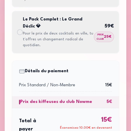
Le Pack Complet : Le Grand
59
€
Déclic 💎
Pour le prix de deux cocktails en ville, tu
PRIX
25
€
t'offres un changement radical de
CLUB
quotidien.
Détails du paiement
Prix Standard / Non-Membre
15
€
Prix des kiffeuses du club Nowme
5
€
15
€
Total à
Économisez
10.00
€ en devenant
payer