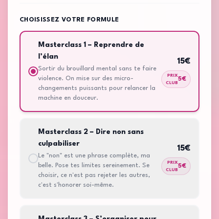
CHOISISSEZ VOTRE FORMULE
Masterclass 1 – Reprendre de
l’élan
15
€
Sortir du brouillard mental sans te faire
PRIX
violence. On mise sur des micro-
5
€
CLUB
changements puissants pour relancer la
machine en douceur.
Masterclass 2 – Dire non sans
culpabiliser
15
€
Le "non" est une phrase complète, ma
PRIX
belle. Pose tes limites sereinement. Se
5
€
CLUB
choisir, ce n'est pas rejeter les autres,
c'est s'honorer soi-même.