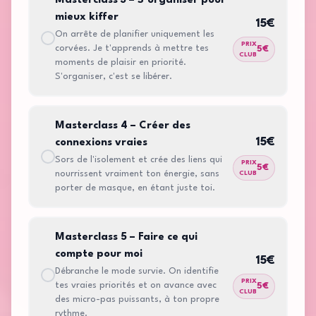
Masterclass 3 – S’organiser pour
mieux kiffer
15
€
On arrête de planifier uniquement les
PRIX
corvées. Je t'apprends à mettre tes
5
€
CLUB
moments de plaisir en priorité.
S'organiser, c'est se libérer.
Masterclass 4 – Créer des
15
€
connexions vraies
Sors de l'isolement et crée des liens qui
PRIX
5
€
nourrissent vraiment ton énergie, sans
CLUB
porter de masque, en étant juste toi.
Masterclass 5 – Faire ce qui
compte pour moi
15
€
Débranche le mode survie. On identifie
PRIX
tes vraies priorités et on avance avec
5
€
CLUB
des micro-pas puissants, à ton propre
rythme.