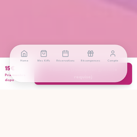
Home
Mes Kiffs
Réservations
Récompenses
Compte
15
€
Réserver (Inscription gratuite
Prix membre
requise)
dispo