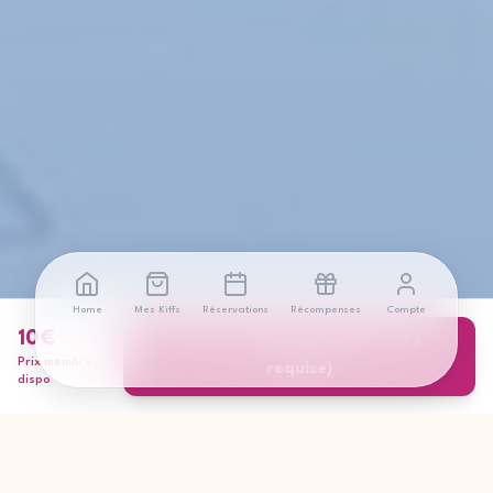
Home
Mes Kiffs
Réservations
Récompenses
Compte
10
€
Réserver (Inscription gratuite
Prix membre
requise)
dispo