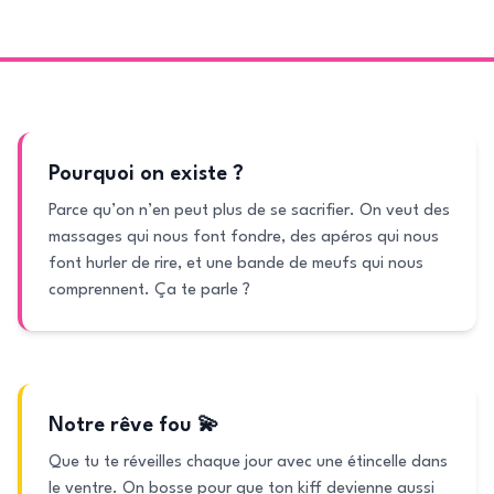
Pourquoi on existe ?
Parce qu’on n’en peut plus de se sacrifier. On veut des
massages qui nous font fondre, des apéros qui nous
font hurler de rire, et une bande de meufs qui nous
comprennent. Ça te parle ?
Notre rêve fou 💫
Que tu te réveilles chaque jour avec une étincelle dans
le ventre. On bosse pour que ton kiff devienne aussi