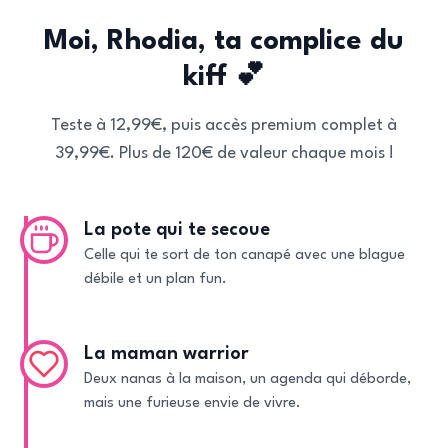
Moi, Rhodia, ta complice du
kiff 💕
Teste à 12,99€, puis accès premium complet à
39,99€. Plus de 120€ de valeur chaque mois !
La pote qui te secoue
Celle qui te sort de ton canapé avec une blague
débile et un plan fun.
La maman warrior
Deux nanas à la maison, un agenda qui déborde,
mais une furieuse envie de vivre.