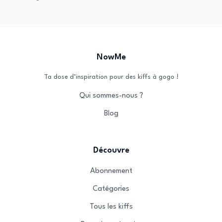
NowMe
Ta dose d’inspiration pour des kiffs à gogo !
Qui sommes-nous ?
Blog
Découvre
Abonnement
Catégories
Tous les kiffs