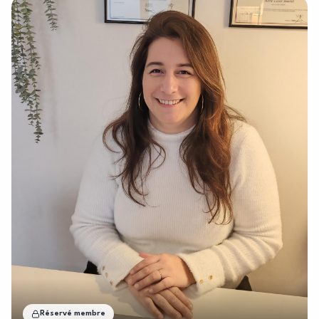
déjeuner, en chambre double ou triple• Toutes les taxes applicables se
retour depuis et vers l’aéroport international de Dubaï, accompagnés
dessusInformations générales sur le forfait Check In Time :❖ Heure 
in : L’heure officielle du check-
in de l’hôtel proposé est après 15h00❖ Les tarifs du forfait ci-
dessus sont basés sur un minimum de 6 chambres dans l’hôtel propos
dessus sont valables jusqu’au 04 février 2026❖ Aucune chambre n’est
Réservé membre