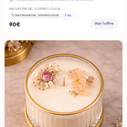
vous Le cabinet se situe au 14 boulevard Maurice Berteaux à Sannois
NATUROPATHE, SOPHROLOGUE
🏷️
NATUROPATHE, SOPHROLOGUE
📍
95
Voir l'offre
90
€