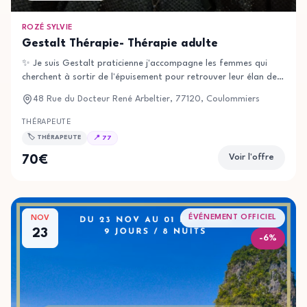
ROZÉ SYLVIE
Gestalt Thérapie- Thérapie adulte
✨️ Je suis Gestalt praticienne j'accompagne les femmes qui
cherchent à sortir de l'épuisement pour retrouver leur élan de
vie et les mamans qui souhaitent se libérer de leurs croyances
48 Rue du Docteur René Arbeltier, 77120, Coulommiers
limitantes, qui n'ont pas appris à réguler leurs propres
émotions, et veulent se libérer de leur passé pour ne pas faire
THÉRAPEUTE
peser sur leurs enfants ce qu'elles ont vécu. Je t'accueille
🏷️
THÉRAPEUTE
📍
77
comme tu es, avec bienveillance, empathie et authenticité.
Voir l'offre
70
€
N'hésite pas à me contacter si tu veux en savoir plus 😉
J'accompagne en visio et à Coulommiers
ÉVÉNEMENT OFFICIEL
NOV
23
-
6
%