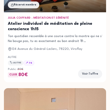
Réservé membre
JULIA COIFFARD - MÉDITATION ET SÉRÉNITÉ
Atelier individuel de méditation de pleine
conscience 1h15
Ton quotidien ressemble à une course contre la montre qui ne s’arrêt
Ne bouge pas, tu es exactement au bon endroit 🎯
Que tu sois débutante ou pratiquante régulière, je t’accompagne lors 
134 Avenue du Général-Leclerc, 78220, Viroflay
mesure en fonction de tes besoins, elles t’offrent un espace bienvei
AUTRE
🏷️
AUTRE
📍
78
Public :
80
€
Voir l'offre
80
€
CLUB