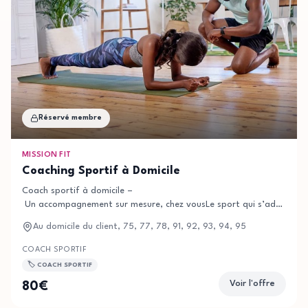
Réservé membre
MISSION FIT
Coaching Sportif à Domicile
Coach sportif à domicile –
Un accompagnement sur mesure, chez vousLe sport qui s’adapte à votr
Nos prestations s’adressent à :Débutants ou sportifs confirmésPer
Au domicile du client, 75, 77, 78, 91, 92, 93, 94, 95
🏠 Coaching directement à domicile⏰ Horaires flexibles
💪 Motivation et régularité📈 Résultats durables
COACH SPORTIF
🎓 Coachs diplômés d’État
🏷️
COACH SPORTIF
💰 Éligible au service à la personne (selon conditions)Votre trans
Voir l'offre
80
€
👉 Contactez-
nous dès maintenant pour démarrer votre coaching sportif à domicil