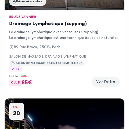
Réservé membre
BRUNE VANNIER
Drainage Lymphatique (cupping)
Le drainage lymphatique avec ventouses :(cupping)​
Le drainage lymphatique est une technique douce et naturelle qui sti
Ces techniques s’adressent à toute personne souhaitant :Améliorer l’
89 Rue Broca, 75013, Paris
💡 Ils sont également parfaits en accompagnement d’une perte de po
SALON DE MASSAGE, DRAINAGE LYMPHATIQUE
🏷️
SALON DE MASSAGE, DRAINAGE LYMPHATIQUE
📍
75
Public :
90
€
Voir l'offre
85
€
CLUB
OCT
20