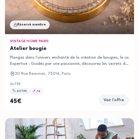
Réservé membre
VINTAGE HOME PARIS
Atelier bougie
Plongez dans l'univers enchanté de la création de bougies, le coin p
Expertise : Guidés par une passionné, découvrez les secrets de la fab
Rejoignez-
30 Rue Beaunier, 75014, Paris
nous pour un atelier unique chez Vintage Home Paris. Les places son
AUTRE
🏷️
AUTRE
📍
75
Voir l'offre
45
€