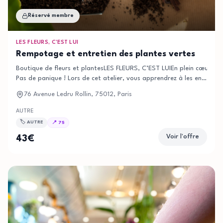
Réservé membre
LES FLEURS, C’EST LUI
Rempotage et entretien des plantes vertes
Boutique de fleurs et plantesLES FLEURS, C’EST LUIEn plein cœur du 
Pas de panique ! Lors de cet atelier, vous apprendrez à les entret
je l’arroser ? Quelle exposition ? Dois-
76 Avenue Ledru Rollin, 75012, Paris
je lui donner de l’engrais ? Des bébêtes ont attaqué ma plante que f
AUTRE
🏷️
AUTRE
📍
75
Voir l'offre
43
€