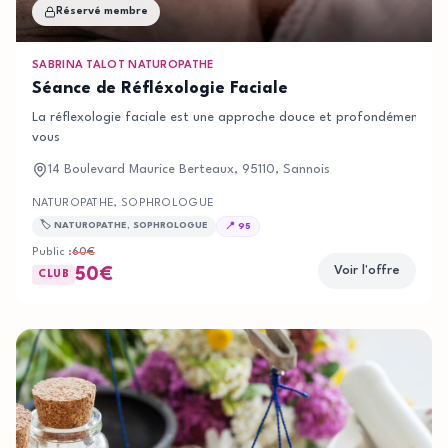
Réservé membre
SABRINA TALOT NATUROPATHE
Séance de Réfléxologie Faciale
La réflexologie faciale est une approche douce et profondément relax
vous
14 Boulevard Maurice Berteaux, 95110, Sannois
NATUROPATHE, SOPHROLOGUE
🏷️
NATUROPATHE, SOPHROLOGUE
📍
95
Public :
60
€
Voir l'offre
50
€
CLUB