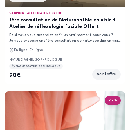
SABRINA TALOT NATUROPATHE
1ère consultation de Naturopathie en visio +
Atelier de réflexologie faciale Offert
Et si vous vous accordiez enfin un vrai moment pour vous ?
Je vous propose une 1ère consultation de naturopathie en visio, pour 
être au naturel, dans une bulle de détente rien que pour vous.J'acc
En ligne, En ligne
vous du Lundi au Samedi
NATUROPATHE, SOPHROLOGUE
🏷️
NATUROPATHE, SOPHROLOGUE
Voir l'offre
90
€
-
17
%