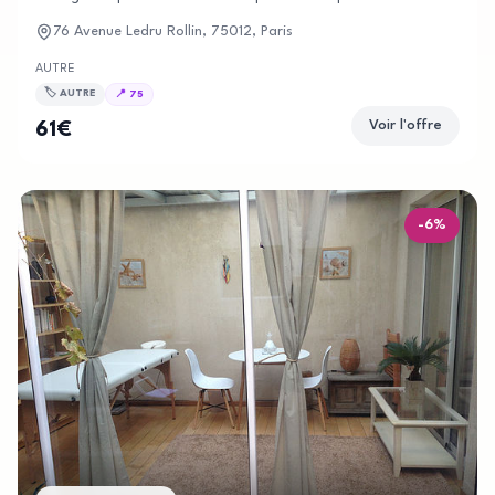
76 Avenue Ledru Rollin, 75012, Paris
AUTRE
🏷️
AUTRE
📍
75
Voir l'offre
61
€
-
6
%