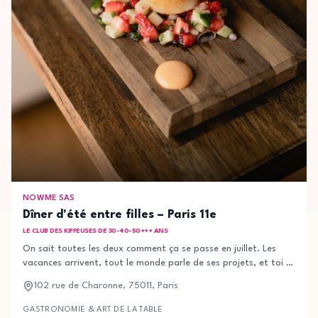
NOWME SAS
Dîner d'été entre filles – Paris 11e
LE CLUB DES KIFFEUSES DE 30-40-50+++ ANS
On sait toutes les deux comment ça se passe en juillet. Les
vacances arrivent, tout le monde parle de ses projets, et toi tu
te retrouves soit à bouffer les mêmes restos d'habitude soit
102 rue de Charonne, 75011, Paris
sur ton canapé à scroller. Non. Pas question. Le 17 juillet, on se
retrouve à La Baraque — un de mes restos parisiens préférés,
GASTRONOMIE & ART DE LA TABLE