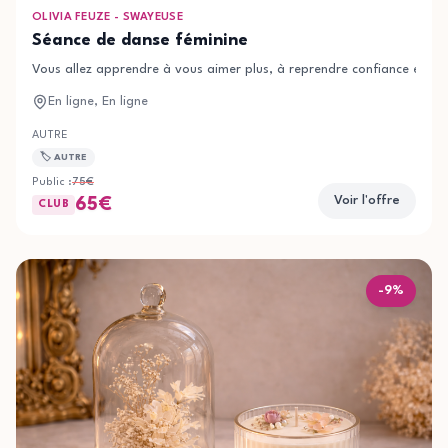
OLIVIA FEUZE - SWAYEUSE
Séance de danse féminine
Vous allez apprendre à vous aimer plus, à reprendre confiance en vou
En ligne, En ligne
AUTRE
🏷️
AUTRE
Public :
75
€
Voir l'offre
65
€
CLUB
-
9
%